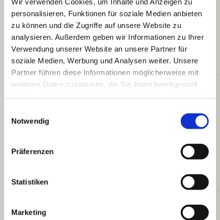
Wir verwenden Cookies, um Inhalte und Anzeigen zu
personalisieren, Funktionen für soziale Medien anbieten
Auch bei Sanierungsarbeiten spielt die Farbgestaltung
eine große Rolle. Ob Innen- oder Außenbereich – wir
zu können und die Zugriffe auf unsere Website zu
sorgen dafür, dass Ihre frisch sanierten Räume oder
analysieren. Außerdem geben wir Informationen zu Ihrer
Fassaden in den schönsten Farben erstrahlen und
Verwendung unserer Website an unsere Partner für
perfekt zu Ihrem Stil passen.
soziale Medien, Werbung und Analysen weiter. Unsere
Partner führen diese Informationen möglicherweise mit
weiteren Daten zusammen, die Sie ihnen bereitgestellt
Laminat- und Parkettverlegung
haben oder die sie im Rahmen Ihrer Nutzung der Dienste
gesammelt haben.
Einwilligungsauswahl
Im Rahmen von Sanierungen übernehmen wir auch die
Notwendig
Verlegung von hochwertigen Laminat- und
Parkettböden. Ob es sich um die Erneuerung alter
Böden handelt oder um den kompletten Austausch –
Präferenzen
wir verlegen Ihren neuen Boden professionell und
schnell.
Statistiken
Teppichböden
Marketing