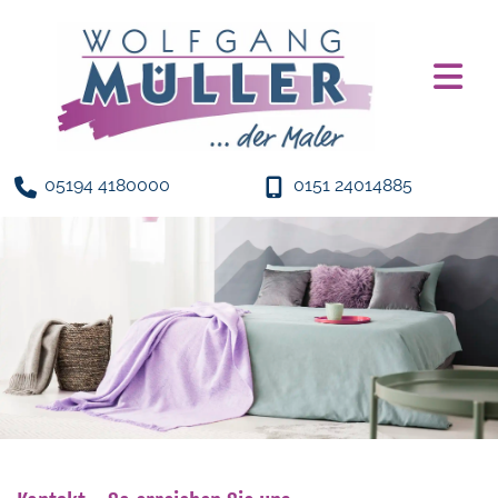
05194 4180000
0151 24014885