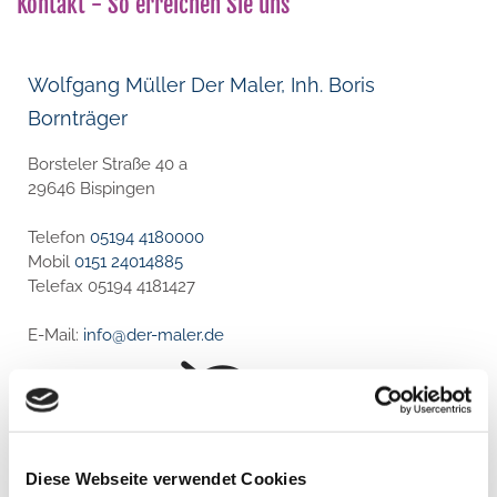
Kontakt - So erreichen Sie uns
Wolfgang Müller Der Maler, Inh. Boris
Bornträger
Borsteler Straße 40 a
29646 Bispingen
Telefon
05194 4180000
Mobil
0151 24014885
Telefax 05194 4181427
E-Mail:
info@der-maler.de
Bitte akzeptieren Sie Marketing-Cookies,
um diese Karte anzuzeigen.
Diese Webseite verwendet Cookies